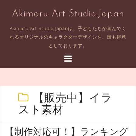
コ
Akimaru Art Studio.Japan
ン
テ
Akimaru Art Studio.Japanは、子どもたちが喜んでく
ン
れるオリジナルのキャラクターデザインを、最も得意
ツ
としております。
へ
ス
キ
ッ
プ
【販売中】イラ
スト素材
【制作対応可！】ランキング