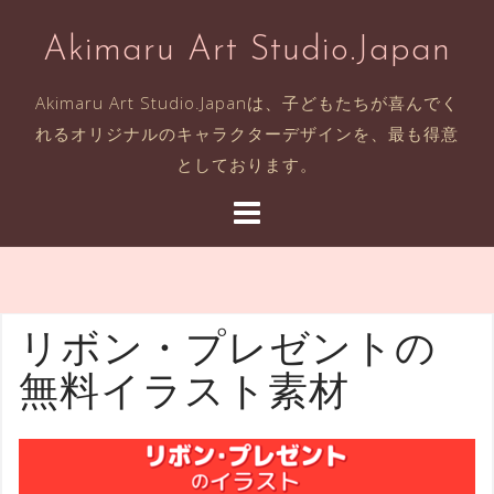
コ
Akimaru Art Studio.Japan
ン
テ
Akimaru Art Studio.Japanは、子どもたちが喜んでく
ン
れるオリジナルのキャラクターデザインを、最も得意
ツ
としております。
へ
ス
キ
ッ
プ
リボン・プレゼントの
無料イラスト素材