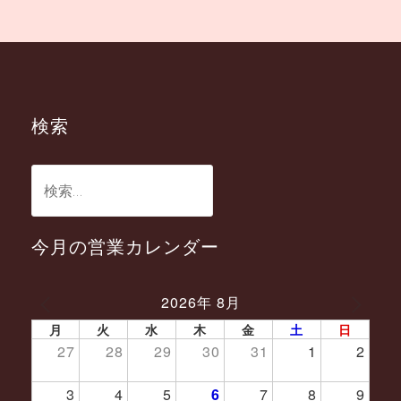
ビ
ゲ
ー
シ
ョ
検索
ン
検
索:
今月の営業カレンダー
2026年 8月
PREV
NEXT
月
火
水
木
金
土
日
27
28
29
30
31
1
2
3
4
5
6
7
8
9